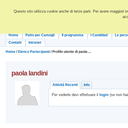
Questo sito utilizza cookie anche di terze parti. Per avere maggiori i
acc
Home
Patto per Camogli
Il programma
I Candidati
Le pers
Contatti
Intranet
Home
/
Elenco Partecipanti
/ Profilo utente di paola ...
paola
landini
Attività Recenti
Info
Per vederle devi effettuare il
login
(se non ha