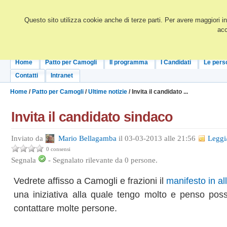
Questo sito utilizza cookie anche di terze parti. Per avere maggiori i
acc
Home
Patto per Camogli
Il programma
I Candidati
Le pers
Contatti
Intranet
Home
/
Patto per Camogli
/
Ultime notizie
/ Invita il candidato ...
Invita il candidato sindaco
Inviato da
Mario Bellagamba
il 03-03-2013 alle 21:56
Leggi
0 consensi
Segnala
-
Segnalato rilevante da
0
persone.
Vedrete affisso a Camogli e frazioni il
manifesto in al
una iniziativa alla quale tengo molto e penso poss
contattare molte persone.