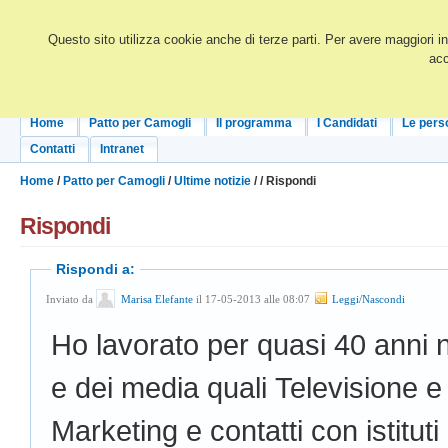
Questo sito utilizza cookie anche di terze parti. Per avere maggiori i
acc
Home
Patto per Camogli
Il programma
I Candidati
Le pers
Contatti
Intranet
Home
/
Patto per Camogli
/
Ultime notizie
/
/ Rispondi
Rispondi
Rispondi a:
Inviato da
Marisa Elefante
il 17-05-2013 alle 08:07
Leggi/Nascondi
Ho lavorato per quasi 40 anni 
e dei media quali Televisione e
Marketing e contatti con istitut