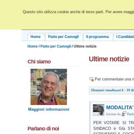
Questo sito utilizza cookie anche di terze parti. Per avere maggio
Home
Patto per Camogli
Il programma
I Candidat
Home
/
Patto per Camogli
/ Ultime notizie
Ultime notizie
Chi siamo
Per commentare una noti
Elementi visualizzati 6 - 10 d
MODALITA'
Maggiori informazioni
Iniziata da
Paol
PER VOTARE SI TR
Parlano di noi
SINDACO è GIà ST