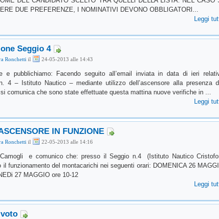
OME DEL CANDIDATO SCELTO TRA QUELLI DELLA LISTA. NEL CASO 
RE DUE PREFERENZE, I NOMINATIVI DEVONO OBBLIGATORI...
Leggi tut
one Seggio 4
a Ronchetti
il
24-05-2013 alle 14:43
e pubblichiamo: Facendo seguito all’email inviata in data di ieri relati
n. 4 – Istituto Nautico – mediante utilizzo dell’ascensore alla presenza d
i comunica che sono state effettuate questa mattina nuove verifiche in ...
Leggi tut
ASCENSORE IN FUNZIONE
a Ronchetti
il
22-05-2013 alle 14:16
Camogli e comunico che: presso il Seggio n.4 (Istituto Nautico Cristofo
to il funzionamento del montacarichi nei seguenti orari: DOMENICA 26 MAGG
UNEDi 27 MAGGIO ore 10-12
Leggi tut
 voto