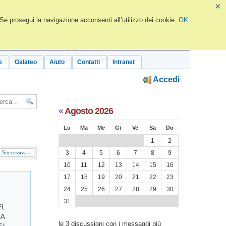
×
 Se prosegui la navigazione acconsenti all’utilizzo dei cookie.
OK
e
Galateo
Aiuto
Contatti
Intranet
Accedi
«
Agosto 2026
Lu
Ma
Me
Gi
Ve
Sa
Do
1
2
3
4
5
6
7
8
9
Successiva »
10
11
12
13
14
15
16
17
18
19
20
21
22
23
24
25
26
27
28
29
30
31
EL
ZA
le 3 discussioni con i messaggi più