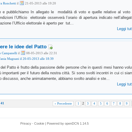
a Ronchetti
il
21-05-2013 alle 19:20
e pubblichiamo In allegato le modalità di voto e quelle relative al voto 
condizioni l’Ufficio elettorale osserverà l’orario di apertura indicato nell’allega
azione l’Ufficio elettorale è aperto per tut...
Leggi tut
ere le idee del Patto
o Campanelli
il
08-05-2013 alle 22:31
efania Magnani il 20-05-2013 alle 18:39
 del Patto è frutto della passione delle persone che in questi mesi hanno volu
 importanti per il futuro della nostra città. Si sono svolti incontri in cui ci sia
o discusso, anche animatamente, abbiamo svolto analisi e ste...
Leggi tut
i 41
2
« Precedente
1
3
4
5
6
7
8
9
Privacy
-
Cookie
|
Powered by
openDCN
1.14.5