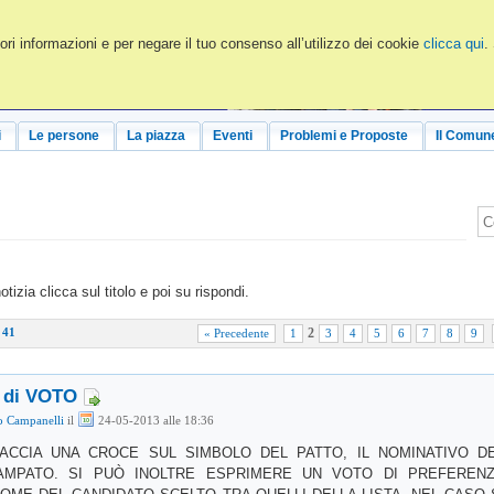
ri informazioni e per negare il tuo consenso all’utilizzo dei cookie
clicca qui
.
i
Le persone
La piazza
Eventi
Problemi e Proposte
Il Comun
zia clicca sul titolo e poi su rispondi.
i 41
2
« Precedente
1
3
4
5
6
7
8
9
 di VOTO
o Campanelli
il
24-05-2013 alle 18:36
ACCIA UNA CROCE SUL SIMBOLO DEL PATTO, IL NOMINATIVO D
AMPATO. SI PUÒ INOLTRE ESPRIMERE UN VOTO DI PREFEREN