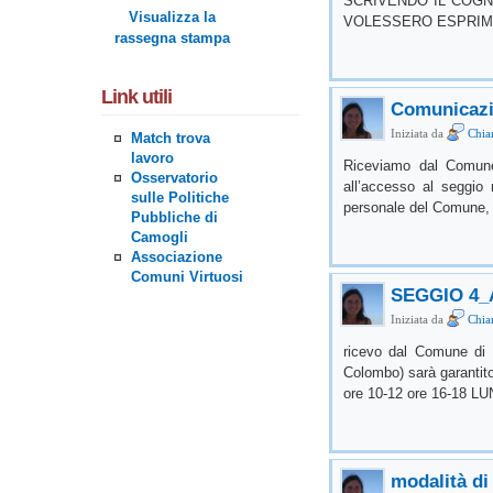
SCRIVENDO IL COGN
Visualizza la
VOLESSERO ESPRIME
rassegna stampa
Link utili
Comunicazi
Iniziata da
Chiar
Match trova
lavoro
Riceviamo dal Comune 
Osservatorio
all’accesso al seggio 
sulle Politiche
personale del Comune, s
Pubbliche di
Camogli
Associazione
Comuni Virtuosi
SEGGIO 4_
Iniziata da
Chiar
ricevo dal Comune di 
Colombo) sarà garanti
ore 10-12 ore 16-18 L
modalità di