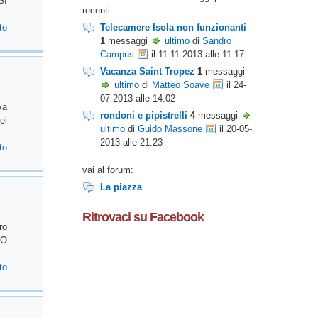
SI
recenti:
to
Telecamere Isola non funzionanti
1
messaggi
ultimo
di
Sandro
Campus
il 11-11-2013 alle 11:17
Vacanza Saint Tropez
1
messaggi
ultimo
di
Matteo Soave
il 24-
07-2013 alle 14:02
va
rondoni e pipistrelli
4
messaggi
el
ultimo
di
Guido Massone
il 20-05-
2013 alle 21:23
to
vai al forum:
La piazza
Ritrovaci su Facebook
ro
IO
to